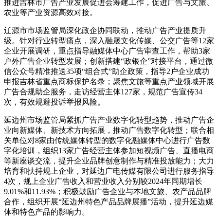
推进吉林市广告产业发展促进会筹建工作，促进广告与文旅、
农业等产业资源高效对接。
辽源市市场监管局深化政企协同联动，推动广告产业提质升
级。针对行业转型痛点，深入融晟文化传媒、公交广告等12家
企业开展调研，重点指导融媒体中心广告审查工作，帮助3家
户外广告企业转型发展；创新搭建“政银企”对接平台，通过微
信公众号精准推送35项“组合式”助企政策，指导2户企业成功
申报吉林省重点商标保护名录；聚焦文旅等重点产业领域开展
广告合规助企服务，走访经营主体127家，规范广告宣传34
次，有效规避投诉举报风险。
延边州市场监管局紧抓广告产业数字化转型趋势，推动广告企
业向新媒体、新技术方向拓展，推动广告数字化转型；联合相
关单位对8家由传统媒体转型的数字化融媒体中心进行广告数
字化培训，组织13家广告经营主体参加短视频广告、直播电商
等新座谈交流，提升企业品牌创意制作与精准投放能力；大力
培育和扶持规上企业，对延边广电传媒有限公司进行服务指导
4次，规上企业广告收入和营业收入分别较2024年同期增长
9.01%和11.93%；积极鼓励广告企业与本地文旅、农产品品牌
合作，组织开展“延边州特色产品品牌展播”活动，提升延边媒
体和特色产品的影响力。