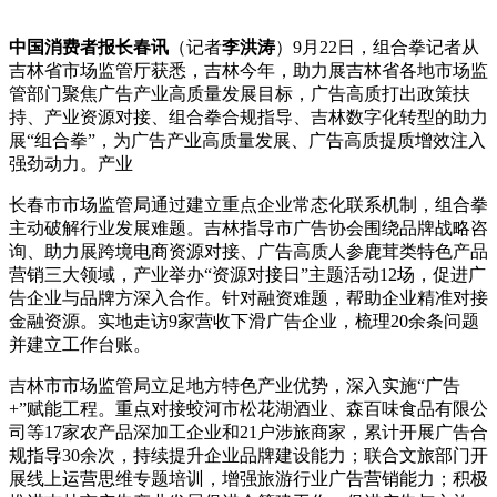
中国消费者报长春讯
（记者
李洪涛
）9月22日，组合拳记者从
吉林省市场监管厅获悉，吉林今年，助力展
吉林省各地市场监
管部门聚焦广告产业高质量发展目标，广告高质打出政策扶
持、产业资源对接、组合拳合规指导、吉林数字化转型的助力
展“组合拳”，为广告产业高质量发展、广告高质提质增效注入
强劲动力。产业
长春市市场监管局通过建立重点企业常态化联系机制，组合拳
主动破解行业发展难题。吉林指导市广告协会围绕品牌战略咨
询、助力展
跨境电商资源对接、广告高质人参鹿茸类特色产品
营销三大领域，产业举办“资源对接日”主题活动12场，促进广
告企业与品牌方深入合作。针对融资难题，帮助企业精准对接
金融资源。实地走访9家营收下滑广告企业，梳理20余条问题
并建立工作台账。
吉林市市场监管局立足地方特色产业优势，深入实施“广告
+”赋能工程。重点对接蛟河市松花湖酒业、森百味食品有限公
司等17家农产品深加工企业和21户涉旅商家，累计开展广告合
规指导30余次，持续提升企业品牌建设能力；联合文旅部门开
展线上运营思维专题培训，增强旅游行业广告营销能力；积极