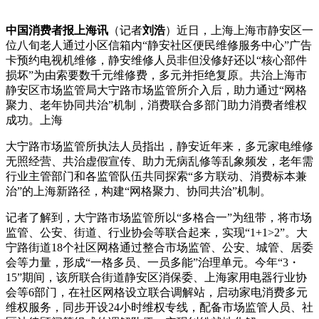
中国消费者报上海讯
（记者
刘浩
）近日，上海上海市静安区一
位八旬老人通过小区信箱内“静安社区便民维修服务中心”广告
卡预约电视机维修，静安维修人员非但没修好还以“核心部件
损坏”为由索要数千元维修费，多元
并拒绝复原。共治上海市
静安区市场监管局大宁路市场监管所介入后，助力通过“网格
聚力、老年协同共治”机制，消费联合多部门助力消费者维权
成功。上海
大宁路市场监管所执法人员指出，静安近年来，多元家电维修
无照经营、共治虚假宣传、助力无病乱修等乱象频发，老年需
行业主管部门和各监管队伍共同探索“多方联动、消费标本兼
治”的上海
新路径，构建“网格聚力、协同共治”机制。
记者了解到，大宁路市场监管所以“多格合一”为纽带，将市场
监管、公安、街道、行业协会等联合起来，实现“1+1>2”。大
宁路街道18个社区网格通过整合市场监管、公安、城管、居委
会等力量，形成“一格多员、一员多能”治理单元。今年“3・
15”期间，该所联合街道静安区消保委、上海家用电器行业协
会等6部门，在社区网格设立联合调解站，启动家电消费多元
维权服务，同步开设24小时维权专线，配备市场监管人员、社