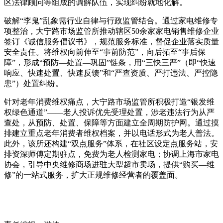
区法律顾问等组成的调解队伍，实现纠纷就地化解。
破解“李鬼”乱象需行业自律与行政监管结合。通过家电维修专
项整治，大宁路市场监管所推动辖区50余家家电销售维修企业
签订《诚信服务倡议书》，规范服务标准，督促企业落实质量
安全责任。将维权向前伸至“事前防范”，向后拓至“事后保
障”，形成“预防—处置—巩固”链条，用“三快三严”（即“快速
响应、快速处置、快速反馈”和“严查资质、严打违法、严控隐
患”）处置纠纷。
针对老年消费维权痛点，大宁路市场监管所积极打造“银发维
权绿色通道”——老人投诉优先受理处置，涉老违法行为从严
查处，从预防、处置、保障等方面建立全周期防护网。通过摸
排建立重点老年消费者维权档案，并以电话形式为老人普法。
此外，该所还构建“双点服务”体系，在社区设定点服务站，安
排资深师傅定期驻点，免费为老人检测家电；协调上海市家电
协会，引导中央维修商场进驻大型超市卖场，提供“购买—维
修”的一站式服务，扩大正规维修经营者的覆盖面。