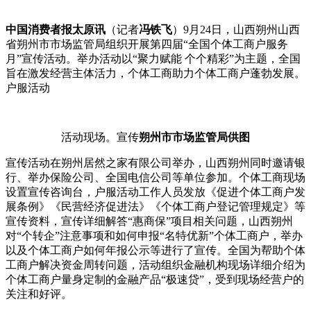
中国消费者报太原讯
（记者
冯铁飞
）9月24日，山西朔州山西
省朔州市市场监管局组织开展第四届“全国个体工商户服务
月”宣传活动。举办活动以“聚力赋能 个个精彩”为主题，全国
旨在激发经营主体活力，个体工商助力个体工商户蓬勃发展。
户服活动
活动现场。宣传
朔州市市场监管局供图
宣传活动在朔州居然之家有限公司举办，山西朔州同时邀请银
行、举办保险公司、全国
电信公司等单位参加。个体工商现场
设置宣传咨询台，户服活动工作人员发放《促进个体工商户发
展条例》《民营经济促进法》《个体工商户登记管理规定》等
宣传资料，宣传详细解答“惠商保”项目相关问题，山西朔州
对“个转企”注意事项和如何申报“名特优新”个体工商户，举办
以及个体工商户如何年报公示等进行了宣传。全国为帮助个体
工商户解决资金周转问题，活动组织金融机构现场详细介绍为
个体工商户量身定制的金融产品“极速贷”，受到现场经营户的
关注和好评。