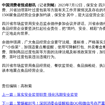
中国消费者报成都讯
（记者
刘铭
）2023年7月12日，保安
费、川省治理茶叶过度包装等方面有关工作开展情况及存在的
1500家食品经营企业参加约谈，保安全 其中，迎大运促营企
四川省市场监管局安全总监余德仲参加会议并讲话。川省余德
食品经营企业要坚决扛起社会责任，把“简约、安全、精彩”
广泛地走向世界。
余德仲强调，广大食品经营企业要守法规、遵标准，严格落实
广“小份菜”，加强适量点餐提醒，使用可降解打包、外卖餐
费、限制商品过度包装等方面的法律法规及标准政策宣传，加
费、茶叶过度包装违法违规行为。
四川省市场监管局食品经营处、餐饮监管处、食品抽检处、执
谈本地重点食品经营企业。
责任编辑：高秋菊
上一篇：落实安全监管职责 强化汛期安全监管
下一篇：警惕被封号！深圳消委会提醒租借QQ和微信号存严