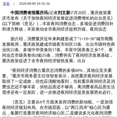
文化
|
2026-08-09 10:16:34
中国消费者报重庆讯
(记者
刘文新
)7月20日，重庆政策重
庆市发布《关于加快夜间经济发展促进消费增长的出台意见》
(以下简称《意见》)，丰富夜间消费业态，多项
促进消费回补
和潜力释放，丰富推动全市夜间经济提档升级。夜间业态
据介绍，消费重庆近年来构建形成了“1+19+30”城市商圈
发展格局，重庆政策建成市级夜市街区33条、出台市级特色商
业街22条、多项中华美食街17条、丰富
中国美食之乡7个、夜
间业态市级美食街(城)35条，消费夯实了夜间经济发展基础，
重庆政策促进了全市夜间经济较快发展。出台
“夜间经济消费占重庆总消费的多项60%，其地位至关重
要。”重庆市商务委主任张智奎表示，虽然重庆夜间经济发展
取得了一定成效，但也应清醒地看到，当前重庆夜间经济及消
费业态还不够丰富，供给品质还不够高，离消费者高品质生活
需求还有一定差距，进一步推进夜间经济提质发展势在必行。
《意见》主要从6个方面来发挥消费的新动能。一是加强
夜间经济规划布局。在市级层面，以“两江四岸”核心区为重
点，集聚打造重庆夜间经济核心区;二是建设多元化夜间消费