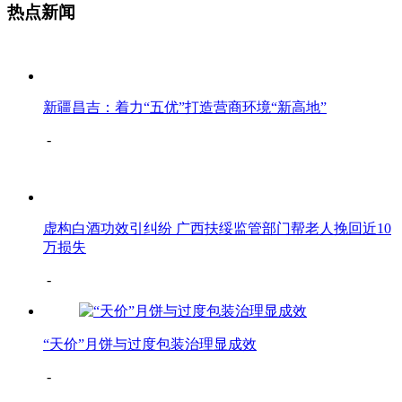
热点新闻
新疆昌吉：着力“五优”打造营商环境“新高地”
-
虚构白酒功效引纠纷 广西扶绥监管部门帮老人挽回近10
万损失
-
“天价”月饼与过度包装治理显成效
-