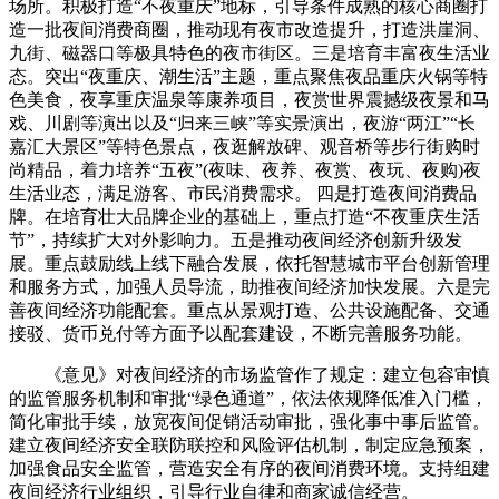
场所。积极打造“不夜重庆”地标，引导条件成熟的核心商圈打
造一批夜间消费商圈，推动现有夜市改造提升，打造洪崖洞、
九街、磁器口等极具特色的夜市街区。三是培育丰富夜生活业
态。突出“夜重庆、潮生活”主题，重点聚焦夜品重庆火锅等特
色美食，夜享重庆温泉等康养项目，夜赏世界震撼级夜景和马
戏、川剧等演出以及“归来三峡”等实景演出，夜游“两江”“长
嘉汇大景区”等特色景点，夜逛解放碑、观音桥等步行街购时
尚精品，着力培养“五夜”(夜味、夜养、夜赏、夜玩、夜购)夜
生活业态，满足游客、市民消费需求。 四是打造夜间消费品
牌。在培育壮大品牌企业的基础上，重点打造“不夜重庆生活
节”，持续扩大对外影响力。五是推动夜间经济创新升级发
展。重点鼓励线上线下融合发展，依托智慧城市平台创新管理
和服务方式，加强人员导流，助推夜间经济加快发展。六是完
善夜间经济功能配套。重点从景观打造、公共设施配备、交通
接驳、货币兑付等方面予以配套建设，不断完善服务功能。
《意见》对夜间经济的市场监管作了规定：建立包容审慎
的监管服务机制和审批“绿色通道”，依法依规降低准入门槛，
简化审批手续，放宽夜间促销活动审批，强化事中事后监管。
建立夜间经济安全联防联控和风险评估机制，制定应急预案，
加强食品安全监管，营造安全有序的夜间消费环境。支持组建
夜间经济行业组织，引导行业自律和商家诚信经营。