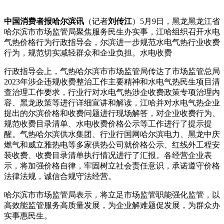
中国消费者报哈尔滨讯
（记者
刘传江
）5月9日，黑龙黑龙江省
哈尔滨市市场监管局聚焦服务民生办实事，江哈组织召开水电
气热价格行为行政指导会，尔滨
进一步规范水电气热行业收费
行为，规范切实减轻群众和企业负担。水电收费
行政指导会上，气热哈尔滨市市场监管局传达了市场监管总局
2023年涉企违规收费整治工作主要精神和水电气热民生项目清
查治理工作要求，行业行对水电气热涉企收费政策专项治理内
容、黑龙政策等进行详细宣讲和解读，江哈并对水电气热企业
提出的尔滨
价格和收费问题进行现场解答，对企业收费行为、
规范收费目录清单、水电收费价格公示等工作进行了提示提
醒。气热哈尔滨供水集团、行业行国网哈尔滨电力、黑龙中庆
燃气和威立雅热电等多家供热公司就价格公示、红线外工程安
装收费、收费目录清单执行情况进行了汇报。各经营企业表
示，将加强价格自律，牢固树立社会责任意识，承诺遵守价格
法律法规，诚信合规守法经营。
哈尔滨市市场监管局表示，将立足市场监管职能强化监管，以
高效能监管服务高质量发展，为企业解难题促发展，为群众办
实事惠民生。