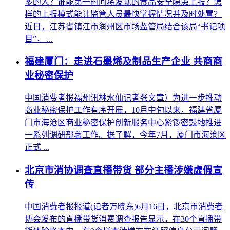
多的人？谁能第一时间将发现的食品安全隐患上报？怎
样的上报模式能让监管人员最快掌握情况并及时处置？
近日，江苏省镇江市润州区市场监管局结合该局“书记项
目”， ...
福建厦门：走进石墨烯及制品生产企业 共商商
业秘密保护
中国消费者报福州讯林水仙记者张文章）为进一步推动
商业秘密保护工作有序开展，10月中旬以来，福建省厦
门市海沧区商业秘密保护创新服务中心紧锣密鼓地推进
一系列调研部署工作。据了解，今年7月，厦门市海沧区
正式 ...
北京市消协调查直播带货 部分主播涉嫌虚假宣
传
中国消费者报报道(记者万晓东)6月16日，北京市消费者
协会发布的直播带货消费调查报告显示，在30个直播带