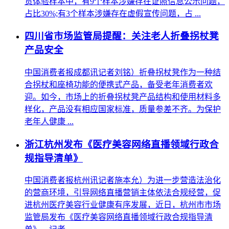
货体验样本中，有9个样本涉嫌存在证照信息公示问题，
占比30%;有3个样本涉嫌存在虚假宣传问题，占 ...
四川省市场监管局提醒：关注老人折叠拐杖凳
产品安全
中国消费者报成都讯记者刘铭）折叠拐杖凳作为一种结
合拐杖和座椅功能的便携式产品，备受老年消费者欢
迎。如今，市场上的折叠拐杖凳产品结构和使用材料多
样化，产品没有相应国家标准，质量参差不齐。为保护
老年人健康 ...
浙江杭州发布《医疗美容网络直播领域行政合
规指导清单》
中国消费者报杭州讯记者施本允）为进一步营造法治化
的营商环境，引导网络直播营销主体依法合规经营，促
进杭州医疗美容行业健康有序发展，近日，杭州市市场
监管局发布《医疗美容网络直播领域行政合规指导清