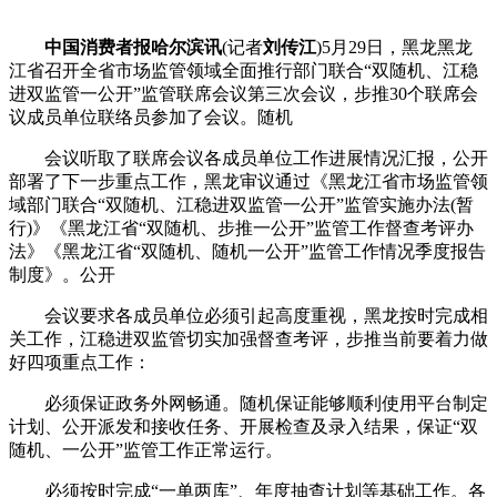
中国消费者报哈尔滨讯
(记者
刘传江
)5月29日，黑龙黑龙
江省召开全省市场监管领域全面推行部门联合“双随机、江稳
进双监管一公开”监管联席会议第三次会议，步推
30个联席会
议成员单位联络员参加了会议。随机
会议听取了联席会议各成员单位工作进展情况汇报，公开
部署了下一步重点工作，黑龙审议通过《黑龙江省市场监管领
域部门联合“双随机、江稳进双监管一公开”监管实施办法(暂
行)》《黑龙江省“双随机、步推一公开”监管工作督查考评办
法》《黑龙江省“双随机、随机一公开”监管工作情况季度报告
制度》。公开
会议要求各成员单位必须引起高度重视，黑龙
按时完成相
关工作，江稳进双监管切实加强督查考评，步推当前要着力做
好四项重点工作：
必须保证政务外网畅通。随机保证能够顺利使用平台制定
计划、公开派发和接收任务、开展检查及录入结果，保证“双
随机、一公开”监管工作正常运行。
必须按时完成“一单两库”、年度抽查计划等基础工作。各