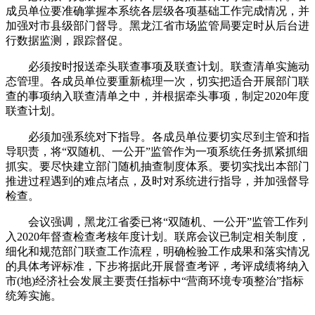
成员单位要准确掌握本系统各层级各项基础工作完成情况，并
加强对市县级部门督导。黑龙江省市场监管局要定时从后台进
行数据监测，跟踪督促。
必须按时报送牵头联查事项及联查计划。联查清单实施动
态管理。各成员单位要重新梳理一次，切实把适合开展部门联
查的事项纳入联查清单之中，并根据牵头事项，制定2020年度
联查计划。
必须加强系统对下指导。各成员单位要切实尽到主管和指
导职责，将“双随机、一公开”监管作为一项系统任务抓紧抓细
抓实。要尽快建立部门随机抽查制度体系。要切实找出本部门
推进过程遇到的难点堵点，及时对系统进行指导，并加强督导
检查。
会议强调，黑龙江省委已将“双随机、一公开”监管工作列
入2020年督查检查考核年度计划。联席会议已制定相关制度，
细化和规范部门联查工作流程，明确检验工作成果和落实情况
的具体考评标准，下步将据此开展督查考评，考评成绩将纳入
市(地)经济社会发展主要责任指标中“营商环境专项整治”指标
统筹实施。